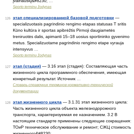
įvairiausių&#8230; …
Sporto terminų žodynas
этап специализированной базовой подготовки
—
126
specializuotasis pagrindinio rengimo etapas statusas T sritis
Kūno kultūra ir sportas apibrėžtis Pirmoji daugiametės
treniruotės dalis, apimanti 15–18 uosius sportininko gyvenimo
metus. Specializuotame pagrindinio rengimo etape vyrauja
intensyvus …
Sporto terminų žodynas
этап (стадия)
— 3.16 этап (стадия): Составляющая часть
127
жизненного цикла программного обеспечения, имеющая
конкретный результат. Источник …
Словарь-справочник терминов нормативно-технической
документации
этап жизненного цикла
— 3.1.31 этап жизненного цикла:
128
Часть жизненного цикла объекта железнодорожного
транспорта, характеризуемая ее назначением. 3.2 В
настоящем стандарте применены следующие сокращения:
ТОиР техническое обслуживание и ремонт; СЖЦ стоимость
жизненного&#8230; …