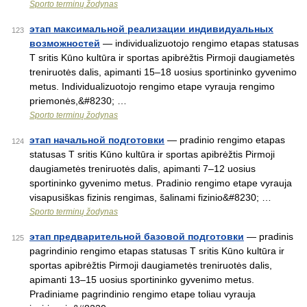
Sporto terminų žodynas
этап максимальной реализации индивидуальныx
123
возможностей
— individualizuotojo rengimo etapas statusas
T sritis Kūno kultūra ir sportas apibrėžtis Pirmoji daugiametės
treniruotės dalis, apimanti 15–18 uosius sportininko gyvenimo
metus. Individualizuotojo rengimo etape vyrauja rengimo
priemonės,&#8230; …
Sporto terminų žodynas
этап начальной подготовки
— pradinio rengimo etapas
124
statusas T sritis Kūno kultūra ir sportas apibrėžtis Pirmoji
daugiametės treniruotės dalis, apimanti 7–12 uosius
sportininko gyvenimo metus. Pradinio rengimo etape vyrauja
visapusiškas fizinis rengimas, šalinami fizinio&#8230; …
Sporto terminų žodynas
этап предварительной базовой подготовки
— pradinis
125
pagrindinio rengimo etapas statusas T sritis Kūno kultūra ir
sportas apibrėžtis Pirmoji daugiametės treniruotės dalis,
apimanti 13–15 uosius sportininko gyvenimo metus.
Pradiniame pagrindinio rengimo etape toliau vyrauja