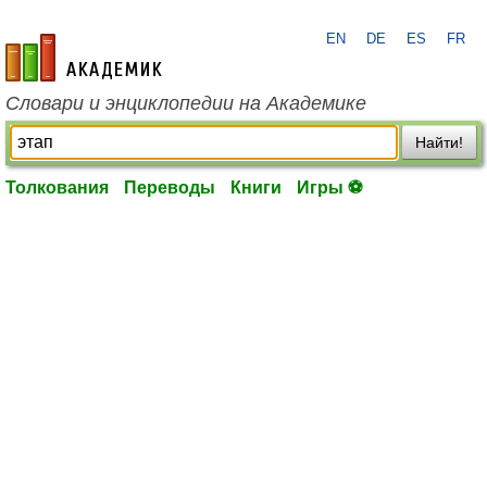
EN
DE
ES
FR
academic.ru
Словари и энциклопедии на Академике
Найти!
Толкования
Переводы
Книги
Игры ⚽