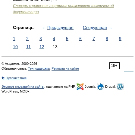
Словарь-справочник терминов нормативно-технической
документации
Страницы
←
Предыдущая
Следующая
→
1
2
3
4
5
6
7
8
9
10
11
12
13
© Академик, 2000-2026
18+
Обратная связь:
Техподдержка
,
Реклама на сайте
👣 Путешествия
Экспорт словарей на сайты
, сделанные на PHP,
Joomla,
Drupal,
WordPress, MODx.