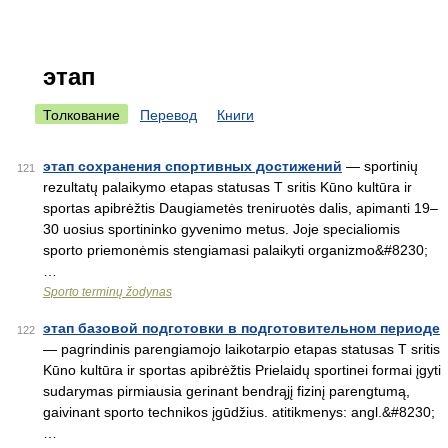
этап
Толкование
Перевод
Книги
этап соxранения спортивныx достижений
— sportinių
121
rezultatų palaikymo etapas statusas T sritis Kūno kultūra ir
sportas apibrėžtis Daugiametės treniruotės dalis, apimanti 19–
30 uosius sportininko gyvenimo metus. Joje specialiomis
sporto priemonėmis stengiamasi palaikyti organizmo&#8230;
…
Sporto terminų žodynas
этап базовой подготовки в подготовительном периоде
122
— pagrindinis parengiamojo laikotarpio etapas statusas T sritis
Kūno kultūra ir sportas apibrėžtis Prielaidų sportinei formai įgyti
sudarymas pirmiausia gerinant bendrąjį fizinį parengtumą,
gaivinant sporto technikos įgūdžius. atitikmenys: angl.&#8230;
…